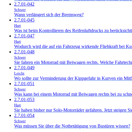
2.7.01-042
Schwer
Wann verlängert sich der Bremsweg?
2.7.01-045
Hart
Was ist beim Kontrollieren des Reifenluftdrucks zu berücksicht
2.7.01-047
Hart
Wodurch wird die auf ein Fahrzeug wirkende Fliehkraft bei Ku
2.7.01-048
Schwer
Sie fahren ein Motorrad mit Beiwagen rechts. Welche Fahrtec
2.7.01-049
Leicht
Wo sollte zur Verminderung der Kippgefahr in Kurven ein Mitf
2.7.01-051
Schwer
Was kann bei einem Motorrad mit Beiwagen rechts bei zu schne
2.7.01-053
Hart
Sie haben bisher nur Solo-Motorräder gefahren. Jetzt steigen 
2.7.01-054
Schwer
Was müssen Sie über die Notbetätigung von Bustüren wissen?