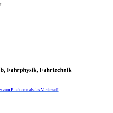
?
b, Fahrphysik, Fahrtechnik
r zum Blockieren als das Vorderrad?