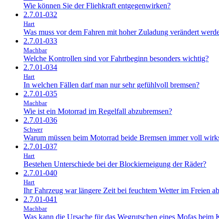
Wie können Sie der Fliehkraft entgegenwirken?
2.7.01-032
Hart
Was muss vor dem Fahren mit hoher Zuladung verändert werd
2.7.01-033
Machbar
Welche Kontrollen sind vor Fahrtbeginn besonders wichtig?
2.7.01-034
Hart
In welchen Fällen darf man nur sehr gefühlvoll bremsen?
2.7.01-035
Machbar
Wie ist ein Motorrad im Regelfall abzubremsen?
2.7.01-036
Schwer
Warum müssen beim Motorrad beide Bremsen immer voll wirk
2.7.01-037
Hart
Bestehen Unterschiede bei der Blockierneigung der Räder?
2.7.01-040
Hart
Ihr Fahrzeug war längere Zeit bei feuchtem Wetter im Freien a
2.7.01-041
Machbar
Was kann die Ursache für das Wegrutschen eines Mofas beim 