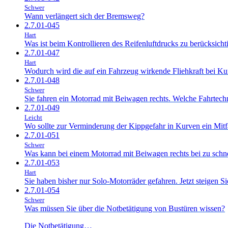
Schwer
Wann verlängert sich der Bremsweg?
2.7.01-045
Hart
Was ist beim Kontrollieren des Reifenluftdrucks zu berücksicht
2.7.01-047
Hart
Wodurch wird die auf ein Fahrzeug wirkende Fliehkraft bei Ku
2.7.01-048
Schwer
Sie fahren ein Motorrad mit Beiwagen rechts. Welche Fahrtec
2.7.01-049
Leicht
Wo sollte zur Verminderung der Kippgefahr in Kurven ein Mitf
2.7.01-051
Schwer
Was kann bei einem Motorrad mit Beiwagen rechts bei zu schne
2.7.01-053
Hart
Sie haben bisher nur Solo-Motorräder gefahren. Jetzt steigen 
2.7.01-054
Schwer
Was müssen Sie über die Notbetätigung von Bustüren wissen?
Die Notbetätigung…