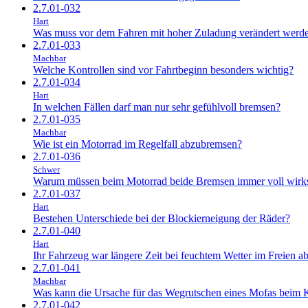
2.7.01-032
Hart
Was muss vor dem Fahren mit hoher Zuladung verändert werd
2.7.01-033
Machbar
Welche Kontrollen sind vor Fahrtbeginn besonders wichtig?
2.7.01-034
Hart
In welchen Fällen darf man nur sehr gefühlvoll bremsen?
2.7.01-035
Machbar
Wie ist ein Motorrad im Regelfall abzubremsen?
2.7.01-036
Schwer
Warum müssen beim Motorrad beide Bremsen immer voll wirk
2.7.01-037
Hart
Bestehen Unterschiede bei der Blockierneigung der Räder?
2.7.01-040
Hart
Ihr Fahrzeug war längere Zeit bei feuchtem Wetter im Freien a
2.7.01-041
Machbar
Was kann die Ursache für das Wegrutschen eines Mofas beim 
2.7.01-042