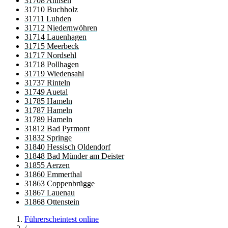
31708 Ahnsen
31710 Buchholz
31711 Luhden
31712 Niedernwöhren
31714 Lauenhagen
31715 Meerbeck
31717 Nordsehl
31718 Pollhagen
31719 Wiedensahl
31737 Rinteln
31749 Auetal
31785 Hameln
31787 Hameln
31789 Hameln
31812 Bad Pyrmont
31832 Springe
31840 Hessisch Oldendorf
31848 Bad Münder am Deister
31855 Aerzen
31860 Emmerthal
31863 Coppenbrügge
31867 Lauenau
31868 Ottenstein
Führerscheintest online