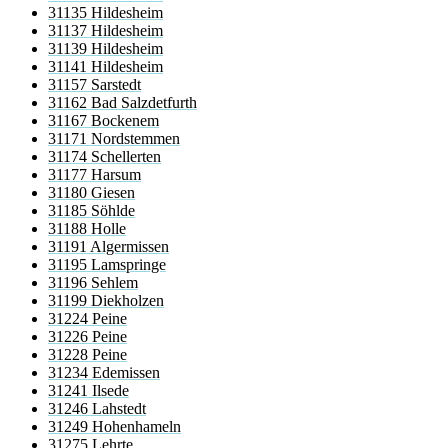
31135 Hildesheim
31137 Hildesheim
31139 Hildesheim
31141 Hildesheim
31157 Sarstedt
31162 Bad Salzdetfurth
31167 Bockenem
31171 Nordstemmen
31174 Schellerten
31177 Harsum
31180 Giesen
31185 Söhlde
31188 Holle
31191 Algermissen
31195 Lamspringe
31196 Sehlem
31199 Diekholzen
31224 Peine
31226 Peine
31228 Peine
31234 Edemissen
31241 Ilsede
31246 Lahstedt
31249 Hohenhameln
31275 Lehrte