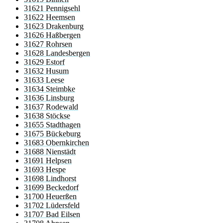
31621 Pennigsehl
31622 Heemsen
31623 Drakenburg
31626 Haßbergen
31627 Rohrsen
31628 Landesbergen
31629 Estorf
31632 Husum
31633 Leese
31634 Steimbke
31636 Linsburg
31637 Rodewald
31638 Stöckse
31655 Stadthagen
31675 Bückeburg
31683 Obernkirchen
31688 Nienstädt
31691 Helpsen
31693 Hespe
31698 Lindhorst
31699 Beckedorf
31700 Heuerßen
31702 Lüdersfeld
31707 Bad Eilsen