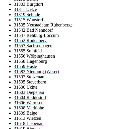
31303 Burgdorf
31311 Uetze
31319 Sehnde
31515 Wunstorf
31535 Neustadt am Rübenberge
31542 Bad Nenndorf
31547 Rehburg-Loccum
31552 Rodenberg
31553 Sachsenhagen
31555 Suthfeld
31556 Wölpinghausen
31558 Hagenburg
31559 Haste
31582 Nienburg (Weser)
31592 Stolzenau
31595 Steyerberg
31600 Uchte
31603 Diepenau
31604 Raddestorf
31606 Warmsen
31608 Marklohe
31609 Balge
31613 Wietzen
31618 Liebenau
31619 Binnen