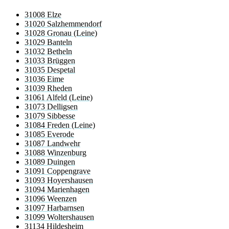
31008 Elze
31020 Salzhemmendorf
31028 Gronau (Leine)
31029 Banteln
31032 Betheln
31033 Brüggen
31035 Despetal
31036 Eime
31039 Rheden
31061 Alfeld (Leine)
31073 Delligsen
31079 Sibbesse
31084 Freden (Leine)
31085 Everode
31087 Landwehr
31088 Winzenburg
31089 Duingen
31091 Coppengrave
31093 Hoyershausen
31094 Marienhagen
31096 Weenzen
31097 Harbarnsen
31099 Woltershausen
31134 Hildesheim