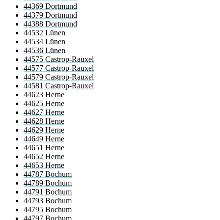
44369 Dortmund
44379 Dortmund
44388 Dortmund
44532 Lünen
44534 Lünen
44536 Lünen
44575 Castrop-Rauxel
44577 Castrop-Rauxel
44579 Castrop-Rauxel
44581 Castrop-Rauxel
44623 Herne
44625 Herne
44627 Herne
44628 Herne
44629 Herne
44649 Herne
44651 Herne
44652 Herne
44653 Herne
44787 Bochum
44789 Bochum
44791 Bochum
44793 Bochum
44795 Bochum
44797 Bochum