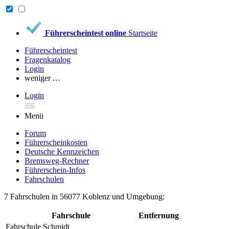
Führerscheintest online
Startseite
Führerscheintest
Fragenkatalog
Login
weniger …
Login
Menü
Forum
Führerscheinkosten
Deutsche Kennzeichen
Bremsweg-Rechner
Führerschein-Infos
Fahrschulen
7 Fahrschulen in 56077 Koblenz und Umgebung:
Fahrschule
Entfernung
Fahrschule Schmidt