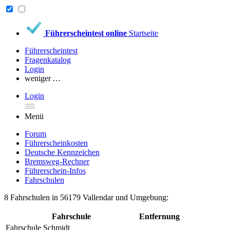
Führerscheintest online
Startseite
Führerscheintest
Fragenkatalog
Login
weniger …
Login
Menü
Forum
Führerscheinkosten
Deutsche Kennzeichen
Bremsweg-Rechner
Führerschein-Infos
Fahrschulen
8 Fahrschulen in 56179 Vallendar und Umgebung:
Fahrschule
Entfernung
Fahrschule Schmidt