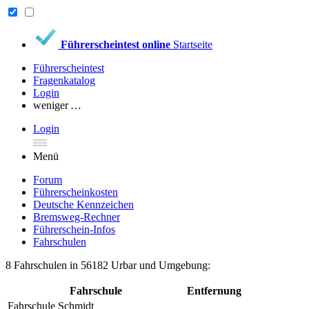
Führerscheintest online
Startseite
Führerscheintest
Fragenkatalog
Login
weniger …
Login
Menü
Forum
Führerscheinkosten
Deutsche Kennzeichen
Bremsweg-Rechner
Führerschein-Infos
Fahrschulen
8 Fahrschulen in 56182 Urbar und Umgebung:
Fahrschule
Entfernung
Fahrschule Schmidt