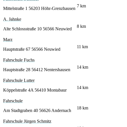
7
km
Mittelstraße 1
56203 Höhr-Grenzhausen
A. Jahnke
8
km
Alte Schlossstraße 10
56566 Neuwied
Marz
11
km
Hauptstraße 67
56566 Neuwied
Fahrschule Fuchs
14
km
Hauptstraße 28
56412 Nentershausen
Fahrschule Lutter
14
km
Köppelstraße 4A
56410 Montabaur
Fahrschule
18
km
Am Stadtgraben 40
56626 Andernach
Fahrschule Jürgen Schmitz