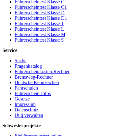
Führerscheintest Klasse C
Führerscheintest Klasse C1
Führerscheintest Klasse D
Führerscheintest Klasse D1
Führerscheintest Klasse T
Führerscheintest Klasse L
Führerscheintest Klasse M
Führerscheintest Klasse S
Service
Suche
Fragenkatalog
Führerscheinkosten-Rechner
Bremsweg-Rechner
Deutsche Kennzeichen
Fahrschulen
Führerschein-Infos
Gesetze
Impressum
Datenschutz
Utiq verwalten
Schwesterprojekte
Einbürgerungstest online