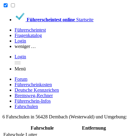
Führerscheintest online
Startseite
Führerscheintest
Fragenkatalog
Login
weniger …
Login
Menü
Forum
Führerscheinkosten
Deutsche Kennzeichen
Bremsweg-Rechner
Führerschein-Infos
Fahrschulen
6 Fahrschulen in 56428 Dernbach (Westerwald) und Umgebung:
Fahrschule
Entfernung
Fahrschule Lutter