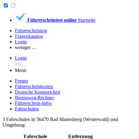
Führerscheintest online
Startseite
Führerscheintest
Fragenkatalog
Login
weniger …
Login
Menü
Forum
Führerscheinkosten
Deutsche Kennzeichen
Bremsweg-Rechner
Führerschein-Infos
Fahrschulen
3 Fahrschulen in 56470 Bad Marienberg (Westerwald) und
Umgebung:
Fahrschule
Entfernung