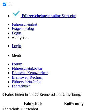
Führerscheintest online
Startseite
Führerscheintest
Fragenkatalog
Login
weniger …
Login
Menü
Forum
Führerscheinkosten
Deutsche Kennzeichen
Bremsweg-Rechner
Führerschein-Infos
Fahrschulen
3 Fahrschulen in 56477 Rennerod und Umgebung:
Fahrschule
Entfernung
Fahrschule Huettenhof