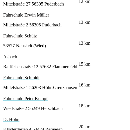
12
km
Mittelstraße 27
56305 Puderbach
Fahrschule Erwin Müller
13
km
Mittelstraße 2
56305 Puderbach
Fahrschule Schütz
13
km
53577 Neustadt (Wied)
Asbach
15
km
Raiffeisenstraße 12
57632 Flammersfeld
Fahrschule Schmidt
16
km
Mittelstraße 1
56203 Höhr-Grenzhausen
Fahrschule Peter Kempf
18
km
Wiedstraße 2
56249 Herschbach
D. Höhn
20
km
Klostergarten 4
53424 Remagen