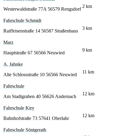
2
km
Westerwaldstraße 77A
56579 Rengsdorf
Fahrschule Schmidt
3
km
Raiffeisenstraße 14
56587 Straßenhaus
Marz
9
km
Hauptstraße 67
56566 Neuwied
A. Jahnke
11
km
Alte Schlossstraße 10
56566 Neuwied
Fahrschule
12
km
Am Stadtgraben 40
56626 Andernach
Fahrschule Kiry
12
km
Bahnhofstraße 73
57641 Oberlahr
Fahrschule Söntgerath