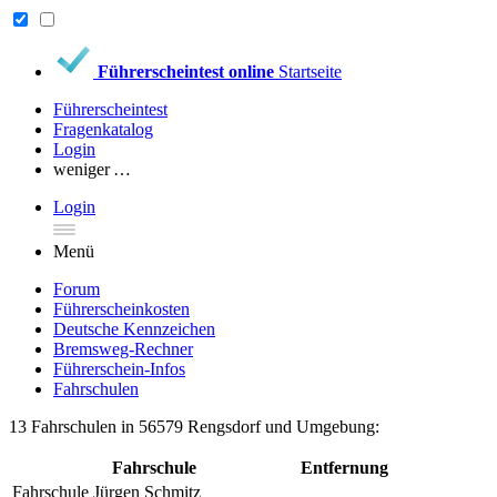
Führerscheintest online
Startseite
Führerscheintest
Fragenkatalog
Login
weniger …
Login
Menü
Forum
Führerscheinkosten
Deutsche Kennzeichen
Bremsweg-Rechner
Führerschein-Infos
Fahrschulen
13 Fahrschulen in 56579 Rengsdorf und Umgebung:
Fahrschule
Entfernung
Fahrschule Jürgen Schmitz