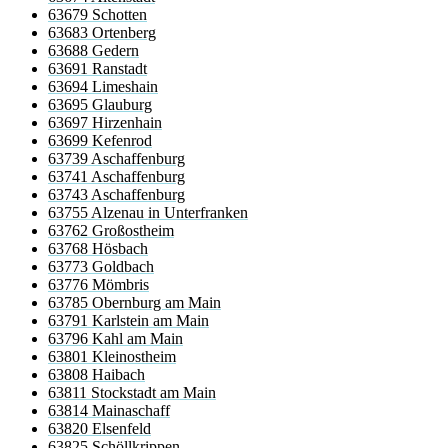
63679 Schotten
63683 Ortenberg
63688 Gedern
63691 Ranstadt
63694 Limeshain
63695 Glauburg
63697 Hirzenhain
63699 Kefenrod
63739 Aschaffenburg
63741 Aschaffenburg
63743 Aschaffenburg
63755 Alzenau in Unterfranken
63762 Großostheim
63768 Hösbach
63773 Goldbach
63776 Mömbris
63785 Obernburg am Main
63791 Karlstein am Main
63796 Kahl am Main
63801 Kleinostheim
63808 Haibach
63811 Stockstadt am Main
63814 Mainaschaff
63820 Elsenfeld
63825 Schöllkrippen