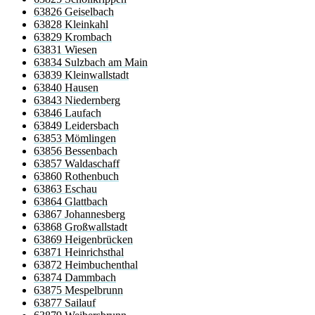
63826 Geiselbach
63828 Kleinkahl
63829 Krombach
63831 Wiesen
63834 Sulzbach am Main
63839 Kleinwallstadt
63840 Hausen
63843 Niedernberg
63846 Laufach
63849 Leidersbach
63853 Mömlingen
63856 Bessenbach
63857 Waldaschaff
63860 Rothenbuch
63863 Eschau
63864 Glattbach
63867 Johannesberg
63868 Großwallstadt
63869 Heigenbrücken
63871 Heinrichsthal
63872 Heimbuchenthal
63874 Dammbach
63875 Mespelbrunn
63877 Sailauf