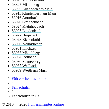
63879 Weibersbrunn
63897 Miltenberg
63906 Erlenbach am Main
63911 Klingenberg am Main
63916 Amorbach
63920 Großheubach
63924 Kleinheubach
63925 Laudenbach
63927 Bürgstadt
63928 Eichenbühl
63930 Neunkirchen
63931 Kirchzell
63933 Mönchberg
63934 Röllbach
63936 Schneeberg
63937 Weilbach
63939 Wörth am Main
Führerscheintest online
/
Fahrschulen
/
Fahrschulen in 63…
© 2010 — 2026
Führerscheintest online