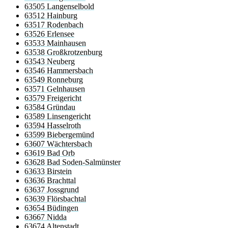
63505 Langenselbold
63512 Hainburg
63517 Rodenbach
63526 Erlensee
63533 Mainhausen
63538 Großkrotzenburg
63543 Neuberg
63546 Hammersbach
63549 Ronneburg
63571 Gelnhausen
63579 Freigericht
63584 Gründau
63589 Linsengericht
63594 Hasselroth
63599 Biebergemünd
63607 Wächtersbach
63619 Bad Orb
63628 Bad Soden-Salmünster
63633 Birstein
63636 Brachttal
63637 Jossgrund
63639 Flörsbachtal
63654 Büdingen
63667 Nidda
63674 Altenstadt