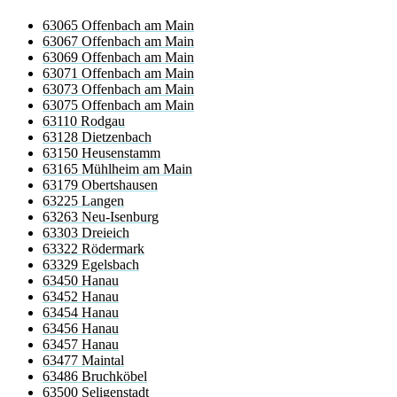
63065 Offenbach am Main
63067 Offenbach am Main
63069 Offenbach am Main
63071 Offenbach am Main
63073 Offenbach am Main
63075 Offenbach am Main
63110 Rodgau
63128 Dietzenbach
63150 Heusenstamm
63165 Mühlheim am Main
63179 Obertshausen
63225 Langen
63263 Neu-Isenburg
63303 Dreieich
63322 Rödermark
63329 Egelsbach
63450 Hanau
63452 Hanau
63454 Hanau
63456 Hanau
63457 Hanau
63477 Maintal
63486 Bruchköbel
63500 Seligenstadt