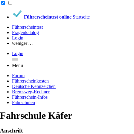
Führerscheintest online
Startseite
Führerscheintest
Fragenkatalog
Login
weniger …
Login
Menü
Forum
Führerscheinkosten
Deutsche Kennzeichen
Bremsweg-Rechner
Führerschein-Infos
Fahrschulen
Fahrschule Käfer
Anschrift