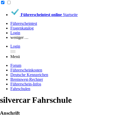
Führerscheintest online
Startseite
Führerscheintest
Fragenkatalog
Login
weniger …
Login
Menü
Forum
Führerscheinkosten
Deutsche Kennzeichen
Bremsweg-Rechner
Führerschein-Infos
Fahrschulen
silvercar Fahrschule
Anschrift