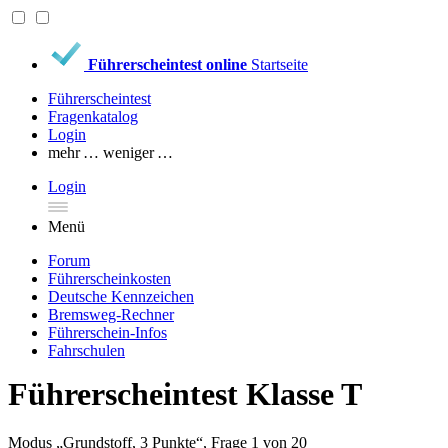
Führerscheintest online
Startseite
Führerscheintest
Fragenkatalog
Login
mehr …
weniger …
Login
Menü
Forum
Führerscheinkosten
Deutsche Kennzeichen
Bremsweg-Rechner
Führerschein-Infos
Fahrschulen
Führerscheintest Klasse T
Modus „Grundstoff, 3 Punkte“, Frage 1 von 20