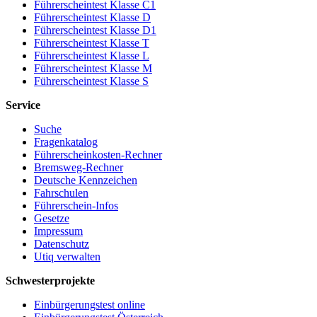
Führerscheintest Klasse C1
Führerscheintest Klasse D
Führerscheintest Klasse D1
Führerscheintest Klasse T
Führerscheintest Klasse L
Führerscheintest Klasse M
Führerscheintest Klasse S
Service
Suche
Fragenkatalog
Führerscheinkosten-Rechner
Bremsweg-Rechner
Deutsche Kennzeichen
Fahrschulen
Führerschein-Infos
Gesetze
Impressum
Datenschutz
Utiq verwalten
Schwesterprojekte
Einbürgerungstest online