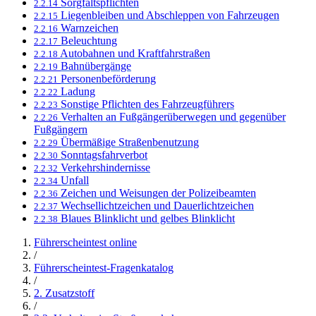
Sorgfaltspflichten
2.2.14
Liegenbleiben und Abschleppen von Fahrzeugen
2.2.15
Warnzeichen
2.2.16
Beleuchtung
2.2.17
Autobahnen und Kraftfahrstraßen
2.2.18
Bahnübergänge
2.2.19
Personenbeförderung
2.2.21
Ladung
2.2.22
Sonstige Pflichten des Fahrzeugführers
2.2.23
Verhalten an Fußgängerüberwegen und gegenüber
2.2.26
Fußgängern
Übermäßige Straßenbenutzung
2.2.29
Sonntagsfahrverbot
2.2.30
Verkehrshindernisse
2.2.32
Unfall
2.2.34
Zeichen und Weisungen der Polizeibeamten
2.2.36
Wechsellichtzeichen und Dauerlichtzeichen
2.2.37
Blaues Blinklicht und gelbes Blinklicht
2.2.38
Führerscheintest online
/
Führerscheintest-Fragenkatalog
/
2. Zusatzstoff
/