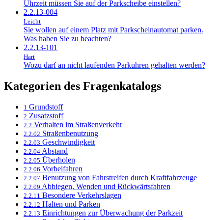
Uhrzeit müssen Sie auf der Parkscheibe einstellen?
2.2.13-004
Leicht
Sie wollen auf einem Platz mit Parkscheinautomat parken.
Was haben Sie zu beachten?
2.2.13-101
Hart
Wozu darf an nicht laufenden Parkuhren gehalten werden?
Kategorien des Fragenkatalogs
Grundstoff
1
Zusatzstoff
2
Verhalten im Straßenverkehr
2.2
Straßenbenutzung
2.2.02
Geschwindigkeit
2.2.03
Abstand
2.2.04
Überholen
2.2.05
Vorbeifahren
2.2.06
Benutzung von Fahrstreifen durch Kraftfahrzeuge
2.2.07
Abbiegen, Wenden und Rückwärtsfahren
2.2.09
Besondere Verkehrslagen
2.2.11
Halten und Parken
2.2.12
Einrichtungen zur Überwachung der Parkzeit
2.2.13