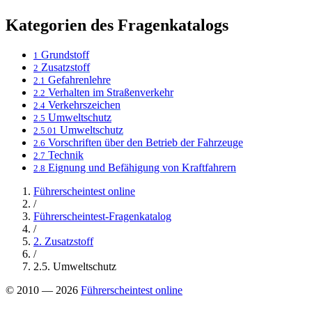
Kategorien des Fragenkatalogs
Grundstoff
1
Zusatzstoff
2
Gefahrenlehre
2.1
Verhalten im Straßenverkehr
2.2
Verkehrszeichen
2.4
Umweltschutz
2.5
Umweltschutz
2.5.01
Vorschriften über den Betrieb der Fahrzeuge
2.6
Technik
2.7
Eignung und Befähigung von Kraftfahrern
2.8
Führerscheintest online
/
Führerscheintest-Fragenkatalog
/
2. Zusatzstoff
/
2.5. Umweltschutz
© 2010 — 2026
Führerscheintest online