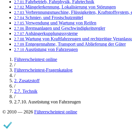
Fahrbetrieb, Fahrphysik, Fahrtechnik
2.7.01
Mängelerkennung, Lokalisierung von Störungen
2.7.02
Verbrennungsmaschine, Flüssigkeiten, Kraftstoffsystem, 
2.7.03
Schmier- und Frostschutzmittel
2.7.04
Verwendung und Wartung von Reifen
2.7.05
Bremsanlagen und Geschwindigkeitsregler
2.7.06
Anhängerkupplungssysteme
2.7.07
Wartung von Kraftfahrzeugen und rechtzeitige Veranlas
2.7.08
Entgegennahme, Transport und Ablieferung der Güter
2.7.09
Ausrüstung von Fahrzeugen
2.7.10
Führerscheintest online
/
Führerscheintest-Fragenkatalog
/
2. Zusatzstoff
/
2.7. Technik
/
2.7.10. Ausrüstung von Fahrzeugen
© 2010 — 2026
Führerscheintest online