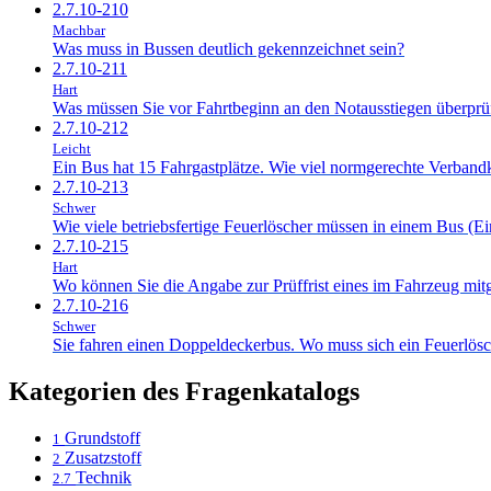
2.7.10-210
Machbar
Was muss in Bussen deutlich gekennzeichnet sein?
2.7.10-211
Hart
Was müssen Sie vor Fahrtbeginn an den Notausstiegen überprü
2.7.10-212
Leicht
Ein Bus hat 15 Fahrgastplätze. Wie viel normgerechte Verban
2.7.10-213
Schwer
Wie viele betriebsfertige Feuerlöscher müssen in einem Bus (E
2.7.10-215
Hart
Wo können Sie die Angabe zur Prüffrist eines im Fahrzeug mit
2.7.10-216
Schwer
Sie fahren einen Doppeldeckerbus. Wo muss sich ein Feuerlösc
Kategorien des Fragenkatalogs
Grundstoff
1
Zusatzstoff
2
Technik
2.7