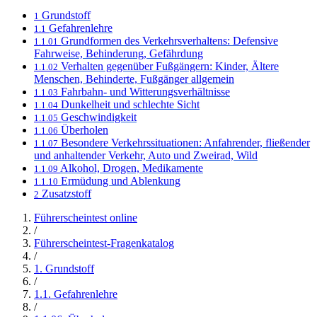
Grundstoff
1
Gefahrenlehre
1.1
Grundformen des Verkehrsverhaltens: Defensive
1.1.01
Fahrweise, Behinderung, Gefährdung
Verhalten gegenüber Fußgängern: Kinder, Ältere
1.1.02
Menschen, Behinderte, Fußgänger allgemein
Fahrbahn- und Witterungsverhältnisse
1.1.03
Dunkelheit und schlechte Sicht
1.1.04
Geschwindigkeit
1.1.05
Überholen
1.1.06
Besondere Verkehrssituationen: Anfahrender, fließender
1.1.07
und anhaltender Verkehr, Auto und Zweirad, Wild
Alkohol, Drogen, Medikamente
1.1.09
Ermüdung und Ablenkung
1.1.10
Zusatzstoff
2
Führerscheintest online
/
Führerscheintest-Fragenkatalog
/
1. Grundstoff
/
1.1. Gefahrenlehre
/