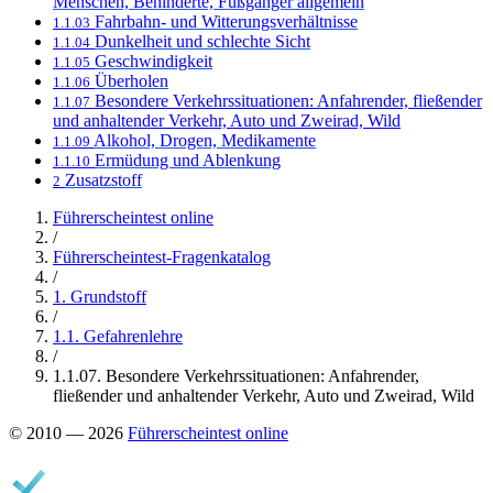
Menschen, Behinderte, Fußgänger allgemein
Fahrbahn- und Witterungsverhältnisse
1.1.03
Dunkelheit und schlechte Sicht
1.1.04
Geschwindigkeit
1.1.05
Überholen
1.1.06
Besondere Verkehrssituationen: Anfahrender, fließender
1.1.07
und anhaltender Verkehr, Auto und Zweirad, Wild
Alkohol, Drogen, Medikamente
1.1.09
Ermüdung und Ablenkung
1.1.10
Zusatzstoff
2
Führerscheintest online
/
Führerscheintest-Fragenkatalog
/
1. Grundstoff
/
1.1. Gefahrenlehre
/
1.1.07. Besondere Verkehrssituationen: Anfahrender,
fließender und anhaltender Verkehr, Auto und Zweirad, Wild
© 2010 — 2026
Führerscheintest online