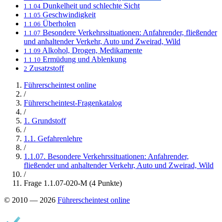
Dunkelheit und schlechte Sicht
1.1.04
Geschwindigkeit
1.1.05
Überholen
1.1.06
Besondere Verkehrssituationen: Anfahrender, fließender
1.1.07
und anhaltender Verkehr, Auto und Zweirad, Wild
Alkohol, Drogen, Medikamente
1.1.09
Ermüdung und Ablenkung
1.1.10
Zusatzstoff
2
Führerscheintest online
/
Führerscheintest-Fragenkatalog
/
1. Grundstoff
/
1.1. Gefahrenlehre
/
1.1.07. Besondere Verkehrssituationen: Anfahrender,
fließender und anhaltender Verkehr, Auto und Zweirad, Wild
/
Frage 1.1.07-020-M (4 Punkte)
© 2010 — 2026
Führerscheintest online