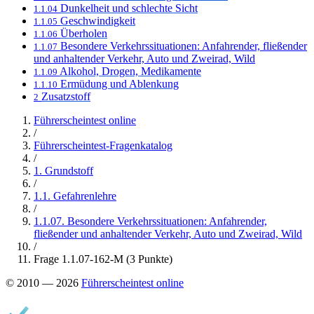
Dunkelheit und schlechte Sicht
1.1.04
Geschwindigkeit
1.1.05
Überholen
1.1.06
Besondere Verkehrssituationen: Anfahrender, fließender
1.1.07
und anhaltender Verkehr, Auto und Zweirad, Wild
Alkohol, Drogen, Medikamente
1.1.09
Ermüdung und Ablenkung
1.1.10
Zusatzstoff
2
Führerscheintest online
/
Führerscheintest-Fragenkatalog
/
1. Grundstoff
/
1.1. Gefahrenlehre
/
1.1.07. Besondere Verkehrssituationen: Anfahrender,
fließender und anhaltender Verkehr, Auto und Zweirad, Wild
/
Frage 1.1.07-162-M (3 Punkte)
© 2010 — 2026
Führerscheintest online