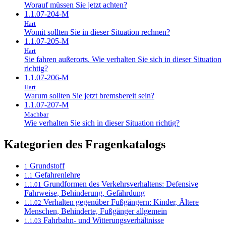
Worauf müssen Sie jetzt achten?
1.1.07-204-M
Hart
Womit sollten Sie in dieser Situation rechnen?
1.1.07-205-M
Hart
Sie fahren außerorts. Wie verhalten Sie sich in dieser Situation
richtig?
1.1.07-206-M
Hart
Warum sollten Sie jetzt bremsbereit sein?
1.1.07-207-M
Machbar
Wie verhalten Sie sich in dieser Situation richtig?
Kategorien des Fragenkatalogs
Grundstoff
1
Gefahrenlehre
1.1
Grundformen des Verkehrsverhaltens: Defensive
1.1.01
Fahrweise, Behinderung, Gefährdung
Verhalten gegenüber Fußgängern: Kinder, Ältere
1.1.02
Menschen, Behinderte, Fußgänger allgemein
Fahrbahn- und Witterungsverhältnisse
1.1.03