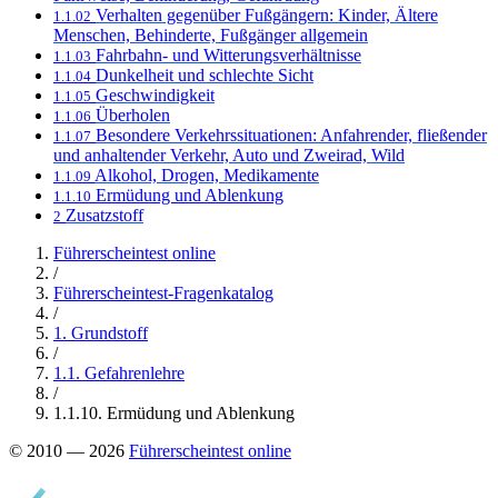
Verhalten gegenüber Fußgängern: Kinder, Ältere
1.1.02
Menschen, Behinderte, Fußgänger allgemein
Fahrbahn- und Witterungsverhältnisse
1.1.03
Dunkelheit und schlechte Sicht
1.1.04
Geschwindigkeit
1.1.05
Überholen
1.1.06
Besondere Verkehrssituationen: Anfahrender, fließender
1.1.07
und anhaltender Verkehr, Auto und Zweirad, Wild
Alkohol, Drogen, Medikamente
1.1.09
Ermüdung und Ablenkung
1.1.10
Zusatzstoff
2
Führerscheintest online
/
Führerscheintest-Fragenkatalog
/
1. Grundstoff
/
1.1. Gefahrenlehre
/
1.1.10. Ermüdung und Ablenkung
© 2010 — 2026
Führerscheintest online