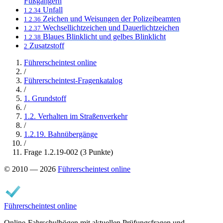
Fußgängern
Unfall
1.2.34
Zeichen und Weisungen der Polizeibeamten
1.2.36
Wechsellichtzeichen und Dauerlichtzeichen
1.2.37
Blaues Blinklicht und gelbes Blinklicht
1.2.38
Zusatzstoff
2
Führerscheintest online
/
Führerscheintest-Fragenkatalog
/
1. Grundstoff
/
1.2. Verhalten im Straßenverkehr
/
1.2.19. Bahnübergänge
/
Frage 1.2.19-002 (3 Punkte)
© 2010 — 2026
Führerscheintest online
Führerscheintest online
Online-Fahrschulbögen mit aktuellen Prüfungsfragen und