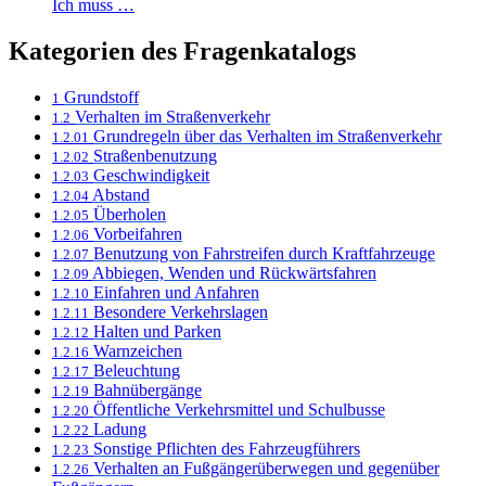
Ich muss …
Kategorien des Fragenkatalogs
Grundstoff
1
Verhalten im Straßenverkehr
1.2
Grundregeln über das Verhalten im Straßenverkehr
1.2.01
Straßenbenutzung
1.2.02
Geschwindigkeit
1.2.03
Abstand
1.2.04
Überholen
1.2.05
Vorbeifahren
1.2.06
Benutzung von Fahrstreifen durch Kraftfahrzeuge
1.2.07
Abbiegen, Wenden und Rückwärtsfahren
1.2.09
Einfahren und Anfahren
1.2.10
Besondere Verkehrslagen
1.2.11
Halten und Parken
1.2.12
Warnzeichen
1.2.16
Beleuchtung
1.2.17
Bahnübergänge
1.2.19
Öffentliche Verkehrsmittel und Schulbusse
1.2.20
Ladung
1.2.22
Sonstige Pflichten des Fahrzeugführers
1.2.23
Verhalten an Fußgängerüberwegen und gegenüber
1.2.26