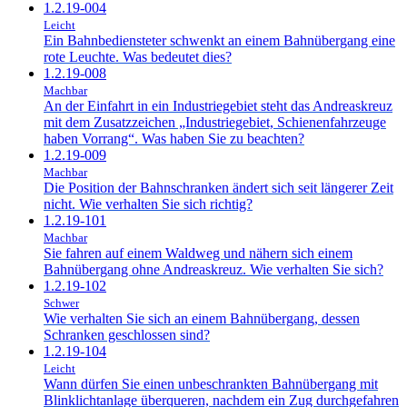
1.2.19-004
Leicht
Ein Bahnbediensteter schwenkt an einem Bahnübergang eine
rote Leuchte. Was bedeutet dies?
1.2.19-008
Machbar
An der Einfahrt in ein Industriegebiet steht das Andreaskreuz
mit dem Zusatzzeichen „Industriegebiet, Schienenfahrzeuge
haben Vorrang“. Was haben Sie zu beachten?
1.2.19-009
Machbar
Die Position der Bahnschranken ändert sich seit längerer Zeit
nicht. Wie verhalten Sie sich richtig?
1.2.19-101
Machbar
Sie fahren auf einem Waldweg und nähern sich einem
Bahnübergang ohne Andreaskreuz. Wie verhalten Sie sich?
1.2.19-102
Schwer
Wie verhalten Sie sich an einem Bahnübergang, dessen
Schranken geschlossen sind?
1.2.19-104
Leicht
Wann dürfen Sie einen unbeschrankten Bahnübergang mit
Blinklichtanlage überqueren, nachdem ein Zug durchgefahren