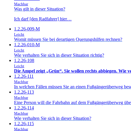
Machbar
Was gilt in dieser Situation?
Ich darf [den Radfahrer] hier…
1.2.26-009-M
Leicht
Womit müssen Sie bei derartigen Querungshilfen rechnen?
1.2.26-010-M
Leicht
Wie verhalten Sie sich in dieser Situation richtig?
1.2.26-108
Leicht
Die Ampel zeigt „Grün“. Sie wollen rechts abbiegen. Wie v
1.2.26-111
Machbar
In welchen Fällen müssen Sie an einen Fußgängerüberweg bes
1.2.26-113
Machbar
Eine Person will die Fahrbahn auf dem Fußgängerüberweg übe
1.2.26-114
Machbar
Wie verhalten Sie sich in dieser Situation?
1.2.26-115
Machbar