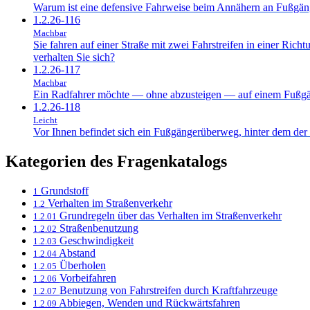
Warum ist eine defensive Fahrweise beim Annähern an Fußgän
1.2.26-116
Machbar
Sie fahren auf einer Straße mit zwei Fahrstreifen in einer Rich
verhalten Sie sich?
1.2.26-117
Machbar
Ein Radfahrer möchte — ohne abzusteigen — auf einem Fußgän
1.2.26-118
Leicht
Vor Ihnen befindet sich ein Fußgängerüberweg, hinter dem der 
Kategorien des Fragenkatalogs
Grundstoff
1
Verhalten im Straßenverkehr
1.2
Grundregeln über das Verhalten im Straßenverkehr
1.2.01
Straßenbenutzung
1.2.02
Geschwindigkeit
1.2.03
Abstand
1.2.04
Überholen
1.2.05
Vorbeifahren
1.2.06
Benutzung von Fahrstreifen durch Kraftfahrzeuge
1.2.07
Abbiegen, Wenden und Rückwärtsfahren
1.2.09