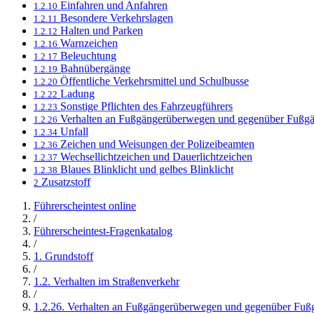
Einfahren und Anfahren
1.2.10
Besondere Verkehrslagen
1.2.11
Halten und Parken
1.2.12
Warnzeichen
1.2.16
Beleuchtung
1.2.17
Bahnübergänge
1.2.19
Öffentliche Verkehrsmittel und Schulbusse
1.2.20
Ladung
1.2.22
Sonstige Pflichten des Fahrzeugführers
1.2.23
Verhalten an Fußgängerüberwegen und gegenüber Fußg
1.2.26
Unfall
1.2.34
Zeichen und Weisungen der Polizeibeamten
1.2.36
Wechsellichtzeichen und Dauerlichtzeichen
1.2.37
Blaues Blinklicht und gelbes Blinklicht
1.2.38
Zusatzstoff
2
Führerscheintest online
/
Führerscheintest-Fragenkatalog
/
1. Grundstoff
/
1.2. Verhalten im Straßenverkehr
/
1.2.26. Verhalten an Fußgängerüberwegen und gegenüber Fuß