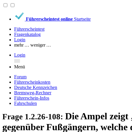
Führerscheintest online
Startseite
Führerscheintest
Fragenkatalog
Login
mehr …
weniger …
Login
Menü
Forum
Führerscheinkosten
Deutsche Kennzeichen
Bremsweg-Rechner
Führerschein-Infos
Fahrschulen
Die Ampel zeigt 
Frage 1.2.26-108:
gegenüber Fußgängern, welche di