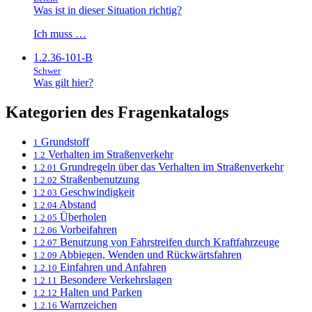
Was ist in dieser Situation richtig?
Ich muss …
1.2.36-101-B
Schwer
Was gilt hier?
Kategorien des Fragenkatalogs
Grundstoff
1
Verhalten im Straßenverkehr
1.2
Grundregeln über das Verhalten im Straßenverkehr
1.2.01
Straßenbenutzung
1.2.02
Geschwindigkeit
1.2.03
Abstand
1.2.04
Überholen
1.2.05
Vorbeifahren
1.2.06
Benutzung von Fahrstreifen durch Kraftfahrzeuge
1.2.07
Abbiegen, Wenden und Rückwärtsfahren
1.2.09
Einfahren und Anfahren
1.2.10
Besondere Verkehrslagen
1.2.11
Halten und Parken
1.2.12
Warnzeichen
1.2.16