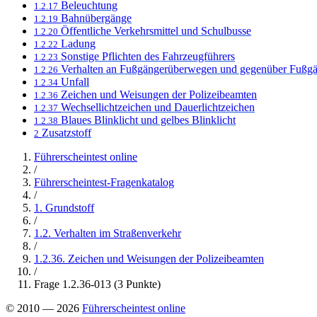
Beleuchtung
1.2.17
Bahnübergänge
1.2.19
Öffentliche Verkehrsmittel und Schulbusse
1.2.20
Ladung
1.2.22
Sonstige Pflichten des Fahrzeugführers
1.2.23
Verhalten an Fußgängerüberwegen und gegenüber Fußg
1.2.26
Unfall
1.2.34
Zeichen und Weisungen der Polizeibeamten
1.2.36
Wechsellichtzeichen und Dauerlichtzeichen
1.2.37
Blaues Blinklicht und gelbes Blinklicht
1.2.38
Zusatzstoff
2
Führerscheintest online
/
Führerscheintest-Fragenkatalog
/
1. Grundstoff
/
1.2. Verhalten im Straßenverkehr
/
1.2.36. Zeichen und Weisungen der Polizeibeamten
/
Frage 1.2.36-013 (3 Punkte)
© 2010 — 2026
Führerscheintest online