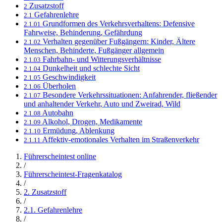
Zusatzstoff
2
Gefahrenlehre
2.1
Grundformen des Verkehrsverhaltens: Defensive
2.1.01
Fahrweise, Behinderung, Gefährdung
Verhalten gegenüber Fußgängern: Kinder, Ältere
2.1.02
Menschen, Behinderte, Fußgänger allgemein
Fahrbahn- und Witterungsverhältnisse
2.1.03
Dunkelheit und schlechte Sicht
2.1.04
Geschwindigkeit
2.1.05
Überholen
2.1.06
Besondere Verkehrssituationen: Anfahrender, fließender
2.1.07
und anhaltender Verkehr, Auto und Zweirad, Wild
Autobahn
2.1.08
Alkohol, Drogen, Medikamente
2.1.09
Ermüdung, Ablenkung
2.1.10
Affektiv-emotionales Verhalten im Straßenverkehr
2.1.11
Führerscheintest online
/
Führerscheintest-Fragenkatalog
/
2. Zusatzstoff
/
2.1. Gefahrenlehre
/