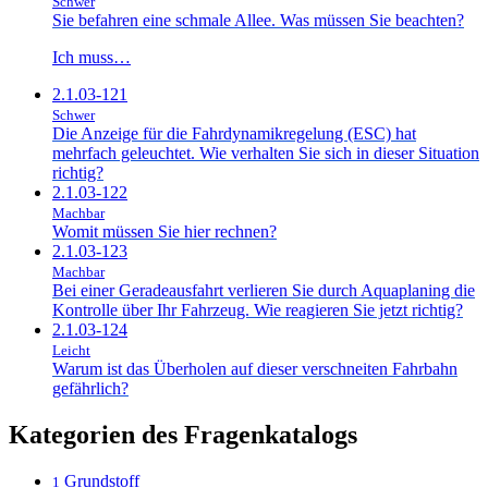
Schwer
Sie befahren eine schmale Allee. Was müssen Sie beachten?
Ich muss…
2.1.03-121
Schwer
Die Anzeige für die Fahrdynamikregelung (ESC) hat
mehrfach geleuchtet. Wie verhalten Sie sich in dieser Situation
richtig?
2.1.03-122
Machbar
Womit müssen Sie hier rechnen?
2.1.03-123
Machbar
Bei einer Geradeausfahrt verlieren Sie durch Aquaplaning die
Kontrolle über Ihr Fahrzeug. Wie reagieren Sie jetzt richtig?
2.1.03-124
Leicht
Warum ist das Überholen auf dieser verschneiten Fahrbahn
gefährlich?
Kategorien des Fragenkatalogs
Grundstoff
1