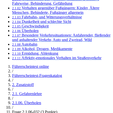
Fahrweise, Behinderung, Gefährdung
Verhalten gegenüber Fußgängern: Kinder, Ältere
2.1.02
Menschen, Behinderte, Fußgänger allgemein
Fahrbahn- und Witterungsverhältnisse
2.1.03
Dunkelheit und schlechte Sicht
2.1.04
Geschwindigkeit
2.1.05
Überholen
2.1.06
Besondere Verkehrssituationen: Anfahrender, fließender
2.1.07
und anhaltender Verkehr, Auto und Zweirad, Wild
Autobahn
2.1.08
Alkohol, Drogen, Medikamente
2.1.09
Ermüdung, Ablenkung
2.1.10
Affektiv-emotionales Verhalten im Straßenverkehr
2.1.11
Führerscheintest online
/
Führerscheintest-Fragenkatalog
/
2. Zusatzstoff
/
2.1. Gefahrenlehre
/
2.1.06. Überholen
/
Frage 2.1.06-032 (3 Punkte)