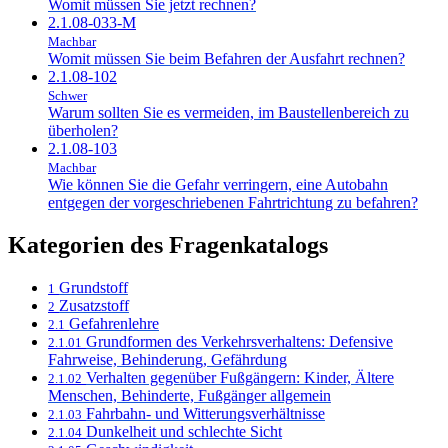
Womit müssen Sie jetzt rechnen?
2.1.08-033-M
Machbar
Womit müssen Sie beim Befahren der Ausfahrt rechnen?
2.1.08-102
Schwer
Warum sollten Sie es vermeiden, im Baustellenbereich zu
überholen?
2.1.08-103
Machbar
Wie können Sie die Gefahr verringern, eine Autobahn
entgegen der vorgeschriebenen Fahrtrichtung zu befahren?
Kategorien des Fragenkatalogs
Grundstoff
1
Zusatzstoff
2
Gefahrenlehre
2.1
Grundformen des Verkehrsverhaltens: Defensive
2.1.01
Fahrweise, Behinderung, Gefährdung
Verhalten gegenüber Fußgängern: Kinder, Ältere
2.1.02
Menschen, Behinderte, Fußgänger allgemein
Fahrbahn- und Witterungsverhältnisse
2.1.03
Dunkelheit und schlechte Sicht
2.1.04