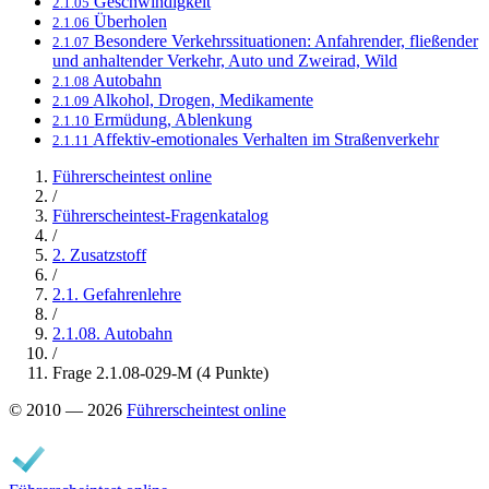
Geschwindigkeit
2.1.05
Überholen
2.1.06
Besondere Verkehrssituationen: Anfahrender, fließender
2.1.07
und anhaltender Verkehr, Auto und Zweirad, Wild
Autobahn
2.1.08
Alkohol, Drogen, Medikamente
2.1.09
Ermüdung, Ablenkung
2.1.10
Affektiv-emotionales Verhalten im Straßenverkehr
2.1.11
Führerscheintest online
/
Führerscheintest-Fragenkatalog
/
2. Zusatzstoff
/
2.1. Gefahrenlehre
/
2.1.08. Autobahn
/
Frage 2.1.08-029-M (4 Punkte)
© 2010 — 2026
Führerscheintest online