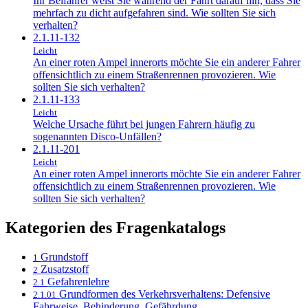
Ihr Beifahrer weist Sie während der Fahrt darauf hin, dass Sie
mehrfach zu dicht aufgefahren sind. Wie sollten Sie sich
verhalten?
2.1.11-132
Leicht
An einer roten Ampel innerorts möchte Sie ein anderer Fahrer
offensichtlich zu einem Straßenrennen provozieren. Wie
sollten Sie sich verhalten?
2.1.11-133
Leicht
Welche Ursache führt bei jungen Fahrern häufig zu
sogenannten Disco-Unfällen?
2.1.11-201
Leicht
An einer roten Ampel innerorts möchte Sie ein anderer Fahrer
offensichtlich zu einem Straßenrennen provozieren. Wie
sollten Sie sich verhalten?
Kategorien des Fragenkatalogs
Grundstoff
1
Zusatzstoff
2
Gefahrenlehre
2.1
Grundformen des Verkehrsverhaltens: Defensive
2.1.01
Fahrweise, Behinderung, Gefährdung