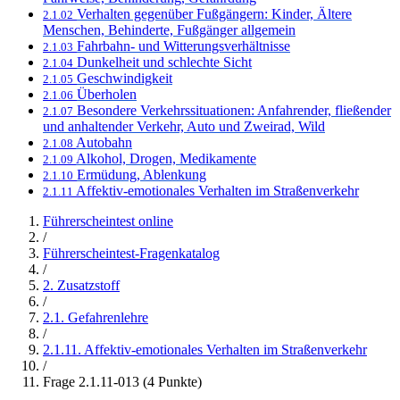
Verhalten gegenüber Fußgängern: Kinder, Ältere
2.1.02
Menschen, Behinderte, Fußgänger allgemein
Fahrbahn- und Witterungsverhältnisse
2.1.03
Dunkelheit und schlechte Sicht
2.1.04
Geschwindigkeit
2.1.05
Überholen
2.1.06
Besondere Verkehrssituationen: Anfahrender, fließender
2.1.07
und anhaltender Verkehr, Auto und Zweirad, Wild
Autobahn
2.1.08
Alkohol, Drogen, Medikamente
2.1.09
Ermüdung, Ablenkung
2.1.10
Affektiv-emotionales Verhalten im Straßenverkehr
2.1.11
Führerscheintest online
/
Führerscheintest-Fragenkatalog
/
2. Zusatzstoff
/
2.1. Gefahrenlehre
/
2.1.11. Affektiv-emotionales Verhalten im Straßenverkehr
/
Frage 2.1.11-013 (4 Punkte)