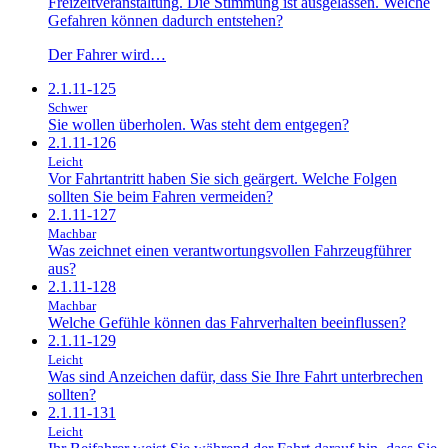
Freizeitveranstaltung. Die Stimmung ist ausgelassen. Welche
Gefahren können dadurch entstehen?
Der Fahrer wird…
2.1.11-125
Schwer
Sie wollen überholen. Was steht dem entgegen?
2.1.11-126
Leicht
Vor Fahrtantritt haben Sie sich geärgert. Welche Folgen
sollten Sie beim Fahren vermeiden?
2.1.11-127
Machbar
Was zeichnet einen verantwortungsvollen Fahrzeugführer
aus?
2.1.11-128
Machbar
Welche Gefühle können das Fahrverhalten beeinflussen?
2.1.11-129
Leicht
Was sind Anzeichen dafür, dass Sie Ihre Fahrt unterbrechen
sollten?
2.1.11-131
Leicht