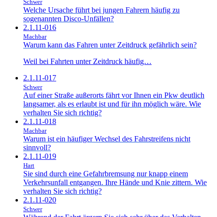
Schwer
Welche Ursache führt bei jungen Fahrern häufig zu
sogenannten Disco-Unfällen?
2.1.11-016
Machbar
Warum kann das Fahren unter Zeitdruck gefährlich sein?
Weil bei Fahrten unter Zeitdruck häufig…
2.1.11-017
Schwer
Auf einer Straße außerorts fährt vor Ihnen ein Pkw deutlich
langsamer, als es erlaubt ist und für ihn möglich wäre. Wie
verhalten Sie sich richtig?
2.1.11-018
Machbar
Warum ist ein häufiger Wechsel des Fahrstreifens nicht
sinnvoll?
2.1.11-019
Hart
Sie sind durch eine Gefahrbremsung nur knapp einem
Verkehrsunfall entgangen. Ihre Hände und Knie zittern. Wie
verhalten Sie sich richtig?
2.1.11-020
Schwer