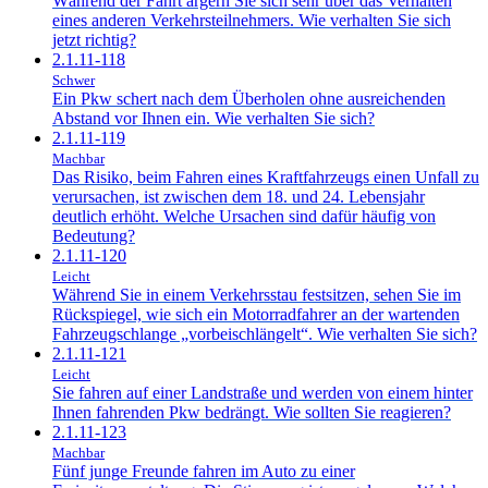
Während der Fahrt ärgern Sie sich sehr über das Verhalten
eines anderen Verkehrsteilnehmers. Wie verhalten Sie sich
jetzt richtig?
2.1.11-118
Schwer
Ein Pkw schert nach dem Überholen ohne ausreichenden
Abstand vor Ihnen ein. Wie verhalten Sie sich?
2.1.11-119
Machbar
Das Risiko, beim Fahren eines Kraftfahrzeugs einen Unfall zu
verursachen, ist zwischen dem 18. und 24. Lebensjahr
deutlich erhöht. Welche Ursachen sind dafür häufig von
Bedeutung?
2.1.11-120
Leicht
Während Sie in einem Verkehrsstau festsitzen, sehen Sie im
Rückspiegel, wie sich ein Motorradfahrer an der wartenden
Fahrzeugschlange „vorbeischlängelt“. Wie verhalten Sie sich?
2.1.11-121
Leicht
Sie fahren auf einer Landstraße und werden von einem hinter
Ihnen fahrenden Pkw bedrängt. Wie sollten Sie reagieren?
2.1.11-123
Machbar
Fünf junge Freunde fahren im Auto zu einer