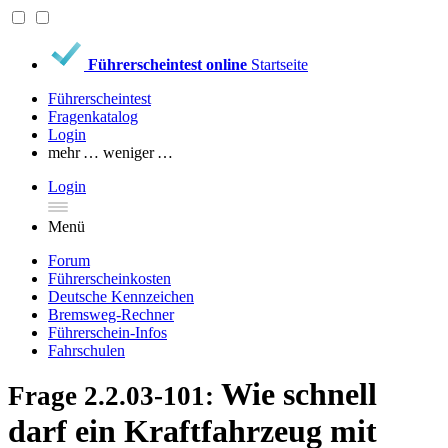
Führerscheintest online
Startseite
Führerscheintest
Fragenkatalog
Login
mehr …
weniger …
Login
Menü
Forum
Führerscheinkosten
Deutsche Kennzeichen
Bremsweg-Rechner
Führerschein-Infos
Fahrschulen
Wie schnell
Frage 2.2.03-101:
darf ein Kraftfahrzeug mit