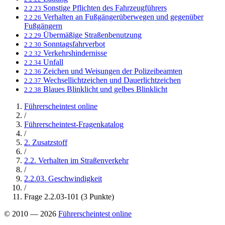
Sonstige Pflichten des Fahrzeugführers
2.2.23
Verhalten an Fußgängerüberwegen und gegenüber
2.2.26
Fußgängern
Übermäßige Straßenbenutzung
2.2.29
Sonntagsfahrverbot
2.2.30
Verkehrshindernisse
2.2.32
Unfall
2.2.34
Zeichen und Weisungen der Polizeibeamten
2.2.36
Wechsellichtzeichen und Dauerlichtzeichen
2.2.37
Blaues Blinklicht und gelbes Blinklicht
2.2.38
Führerscheintest online
/
Führerscheintest-Fragenkatalog
/
2. Zusatzstoff
/
2.2. Verhalten im Straßenverkehr
/
2.2.03. Geschwindigkeit
/
Frage 2.2.03-101 (3 Punkte)
© 2010 — 2026
Führerscheintest online