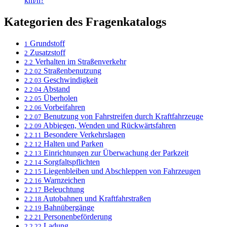
km/h?
Kategorien des Fragenkatalogs
Grundstoff
1
Zusatzstoff
2
Verhalten im Straßenverkehr
2.2
Straßenbenutzung
2.2.02
Geschwindigkeit
2.2.03
Abstand
2.2.04
Überholen
2.2.05
Vorbeifahren
2.2.06
Benutzung von Fahrstreifen durch Kraftfahrzeuge
2.2.07
Abbiegen, Wenden und Rückwärtsfahren
2.2.09
Besondere Verkehrslagen
2.2.11
Halten und Parken
2.2.12
Einrichtungen zur Überwachung der Parkzeit
2.2.13
Sorgfaltspflichten
2.2.14
Liegenbleiben und Abschleppen von Fahrzeugen
2.2.15
Warnzeichen
2.2.16
Beleuchtung
2.2.17
Autobahnen und Kraftfahrstraßen
2.2.18
Bahnübergänge
2.2.19
Personenbeförderung
2.2.21
Ladung
2.2.22