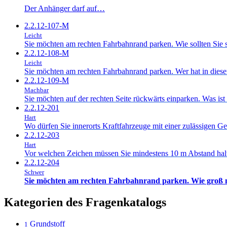
Der Anhänger darf auf…
2.2.12-107-M
Leicht
Sie möchten am rechten Fahrbahnrand parken. Wie sollten Sie si
2.2.12-108-M
Leicht
Sie möchten am rechten Fahrbahnrand parken. Wer hat in diese
2.2.12-109-M
Machbar
Sie möchten auf der rechten Seite rückwärts einparken. Was ist i
2.2.12-201
Hart
Wo dürfen Sie innerorts Kraftfahrzeuge mit einer zulässigen 
2.2.12-203
Hart
Vor welchen Zeichen müssen Sie mindestens 10 m Abstand halt
2.2.12-204
Schwer
Sie möchten am rechten Fahrbahnrand parken. Wie groß m
Kategorien des Fragenkatalogs
Grundstoff
1