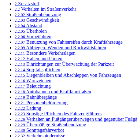
Zusatzstoff
2
Verhalten im Straßenverkehr
2.2
Straßenbenutzung
2.2.02
Geschwindigkeit
2.2.03
Abstand
2.2.04
Überholen
2.2.05
Vorbeifahren
2.2.06
Benutzung von Fahrstreifen durch Kraftfahrzeuge
2.2.07
Abbiegen, Wenden und Rückwärtsfahren
2.2.09
Besondere Verkehrslagen
2.2.11
Halten und Parken
2.2.12
Einrichtungen zur Überwachung der Parkzeit
2.2.13
Sorgfaltspflichten
2.2.14
Liegenbleiben und Abschleppen von Fahrzeugen
2.2.15
Warnzeichen
2.2.16
Beleuchtung
2.2.17
Autobahnen und Kraftfahrstraßen
2.2.18
Bahnübergänge
2.2.19
Personenbeförderung
2.2.21
Ladung
2.2.22
Sonstige Pflichten des Fahrzeugführers
2.2.23
Verhalten an Fußgängerüberwegen und gegenüber Fußg
2.2.26
Übermäßige Straßenbenutzung
2.2.29
Sonntagsfahrverbot
2.2.30
Verkehrshindernisse
2.2.32