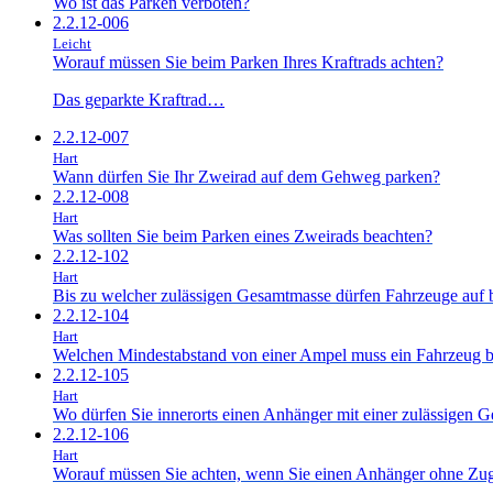
Wo ist das Parken verboten?
2.2.12-006
Leicht
Worauf müssen Sie beim Parken Ihres Kraftrads achten?
Das geparkte Kraftrad…
2.2.12-007
Hart
Wann dürfen Sie Ihr Zweirad auf dem Gehweg parken?
2.2.12-008
Hart
Was sollten Sie beim Parken eines Zweirads beachten?
2.2.12-102
Hart
Bis zu welcher zulässigen Gesamtmasse dürfen Fahrzeuge auf
2.2.12-104
Hart
Welchen Mindestabstand von einer Ampel muss ein Fahrzeug be
2.2.12-105
Hart
Wo dürfen Sie innerorts einen Anhänger mit einer zulässigen 
2.2.12-106
Hart
Worauf müssen Sie achten, wenn Sie einen Anhänger ohne Zu