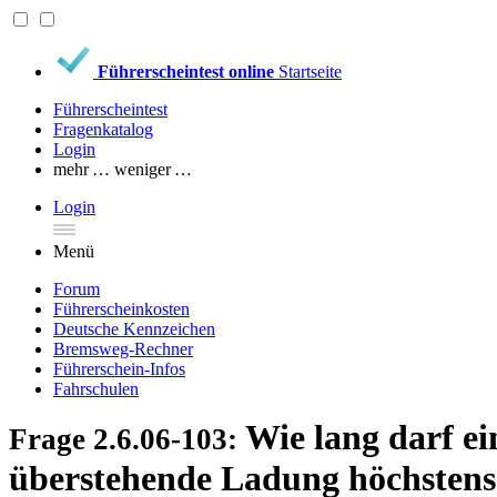
Führerscheintest online
Startseite
Führerscheintest
Fragenkatalog
Login
mehr …
weniger …
Login
Menü
Forum
Führerscheinkosten
Deutsche Kennzeichen
Bremsweg-Rechner
Führerschein-Infos
Fahrschulen
Wie lang darf e
Frage 2.6.06-103:
überstehende Ladung höchstens