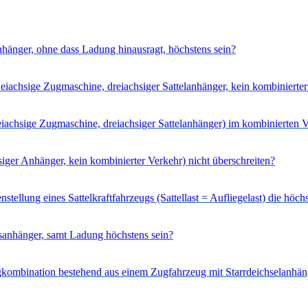
hänger, ohne dass Ladung hinausragt, höchstens sein?
eiachsige Zugmaschine, dreiachsiger Sattelanhänger, kein kombinierte
reiachsige Zugmaschine, dreiachsiger Sattelanhänger) im kombinierten
ger Anhänger, kein kombinierter Verkehr) nicht überschreiten?
tellung eines Sattelkraftfahrzeugs (Sattellast = Aufliegelast) die höc
sanhänger, samt Ladung höchstens sein?
ugkombination bestehend aus einem Zugfahrzeug mit Starrdeichselanhän