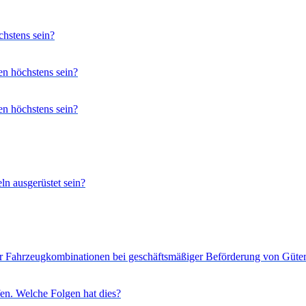
chstens sein?
en höchstens sein?
en höchstens sein?
n ausgerüstet sein?
r Fahrzeugkombinationen bei geschäftsmäßiger Beförderung von Güter
fen. Welche Folgen hat dies?