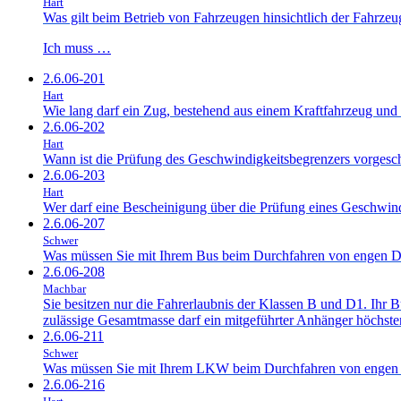
Hart
Was gilt beim Betrieb von Fahrzeugen hinsichtlich der Fahrze
Ich muss …
2.6.06-201
Hart
Wie lang darf ein Zug, bestehend aus einem Kraftfahrzeug und
2.6.06-202
Hart
Wann ist die Prüfung des Geschwindigkeitsbegrenzers vorgesc
2.6.06-203
Hart
Wer darf eine Bescheinigung über die Prüfung eines Geschwind
2.6.06-207
Schwer
Was müssen Sie mit Ihrem Bus beim Durchfahren von engen D
2.6.06-208
Machbar
Sie besitzen nur die Fahrerlaubnis der Klassen B und D1. Ihr
zulässige Gesamtmasse darf ein mitgeführter Anhänger höchst
2.6.06-211
Schwer
Was müssen Sie mit Ihrem LKW beim Durchfahren von engen 
2.6.06-216