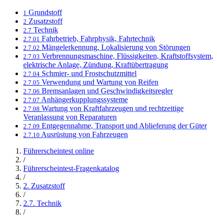
Grundstoff
1
Zusatzstoff
2
Technik
2.7
Fahrbetrieb, Fahrphysik, Fahrtechnik
2.7.01
Mängelerkennung, Lokalisierung von Störungen
2.7.02
Verbrennungsmaschine, Flüssigkeiten, Kraftstoffsystem,
2.7.03
elektrische Anlage, Zündung, Kraftübertragung
Schmier- und Frostschutzmittel
2.7.04
Verwendung und Wartung von Reifen
2.7.05
Bremsanlagen und Geschwindigkeitsregler
2.7.06
Anhängerkupplungssysteme
2.7.07
Wartung von Kraftfahrzeugen und rechtzeitige
2.7.08
Veranlassung von Reparaturen
Entgegennahme, Transport und Ablieferung der Güter
2.7.09
Ausrüstung von Fahrzeugen
2.7.10
Führerscheintest online
/
Führerscheintest-Fragenkatalog
/
2. Zusatzstoff
/
2.7. Technik
/