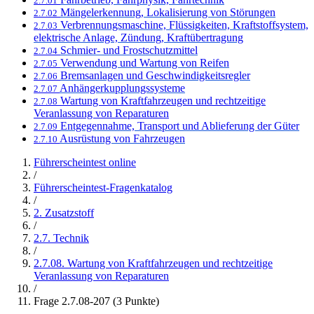
2.7.01
Mängelerkennung, Lokalisierung von Störungen
2.7.02
Verbrennungsmaschine, Flüssigkeiten, Kraftstoffsystem,
2.7.03
elektrische Anlage, Zündung, Kraftübertragung
Schmier- und Frostschutzmittel
2.7.04
Verwendung und Wartung von Reifen
2.7.05
Bremsanlagen und Geschwindigkeitsregler
2.7.06
Anhängerkupplungssysteme
2.7.07
Wartung von Kraftfahrzeugen und rechtzeitige
2.7.08
Veranlassung von Reparaturen
Entgegennahme, Transport und Ablieferung der Güter
2.7.09
Ausrüstung von Fahrzeugen
2.7.10
Führerscheintest online
/
Führerscheintest-Fragenkatalog
/
2. Zusatzstoff
/
2.7. Technik
/
2.7.08. Wartung von Kraftfahrzeugen und rechtzeitige
Veranlassung von Reparaturen
/
Frage 2.7.08-207 (3 Punkte)