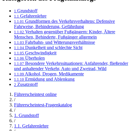
Grundstoff
1
Gefahrenlehre
1.1
Grundformen des Verkehrsverhaltens: Defensive
1.1.01
Fahrweise, Behinderung, Gefährdung
Verhalten gegenüber Fußgängern: Kinder, Ältere
1.1.02
Menschen, Behinderte, Fußgänger allgemein
Fahrbahn- und Witterungsverhältnisse
1.1.03
Dunkelheit und schlechte Sicht
1.1.04
Geschwindigkeit
1.1.05
Überholen
1.1.06
Besondere Verkehrssituationen: Anfahrender, fließender
1.1.07
und anhaltender Verkehr, Auto und Zweirad, Wild
Alkohol, Drogen, Medikamente
1.1.09
Ermüdung und Ablenkung
1.1.10
Zusatzstoff
2
Führerscheintest online
/
Führerscheintest-Fragenkatalog
/
1. Grundstoff
/
1.1. Gefahrenlehre