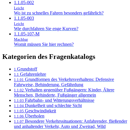
1.1.05-002
Leicht
Wo ist zu schnelles Fahren besonders gefährlich?
1.1.05-003
Leicht
Wie durchfahren Sie enge Kurven?
1.1.05-107-M
Machbar
Womit müssen Sie hier rechnen?
Kategorien des Fragenkatalogs
Grundstoff
1
Gefahrenlehre
1.1
Grundformen des Verkehrsverhaltens: Defensive
1.1.01
Fahrweise, Behinderung, Gefährdung
Verhalten gegenüber Fußgängern: Kinder, Ältere
1.1.02
Menschen, Behinderte, Fußgänger allgemein
Fahrbahn- und Witterungsverhältnisse
1.1.03
Dunkelheit und schlechte Sicht
1.1.04
Geschwindigkeit
1.1.05
Überholen
1.1.06
Besondere Verkehrssituationen: Anfahrender, fließender
1.1.07
und anhaltender Verkehr, Auto und Zweirad, Wild