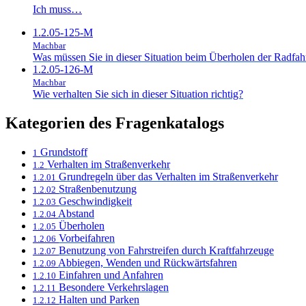
Ich muss…
1.2.05-125-M
Machbar
Was müssen Sie in dieser Situation beim Überholen der Radfah
1.2.05-126-M
Machbar
Wie verhalten Sie sich in dieser Situation richtig?
Kategorien des Fragenkatalogs
Grundstoff
1
Verhalten im Straßenverkehr
1.2
Grundregeln über das Verhalten im Straßenverkehr
1.2.01
Straßenbenutzung
1.2.02
Geschwindigkeit
1.2.03
Abstand
1.2.04
Überholen
1.2.05
Vorbeifahren
1.2.06
Benutzung von Fahrstreifen durch Kraftfahrzeuge
1.2.07
Abbiegen, Wenden und Rückwärtsfahren
1.2.09
Einfahren und Anfahren
1.2.10
Besondere Verkehrslagen
1.2.11
Halten und Parken
1.2.12