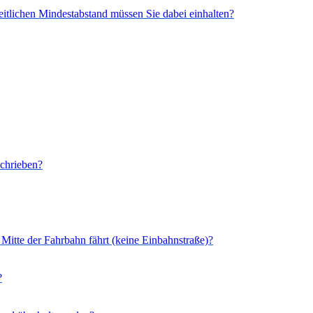
eitlichen Mindestabstand müssen Sie dabei einhalten?
chrieben?
r Mitte der Fahrbahn fährt (keine Einbahnstraße)?
?