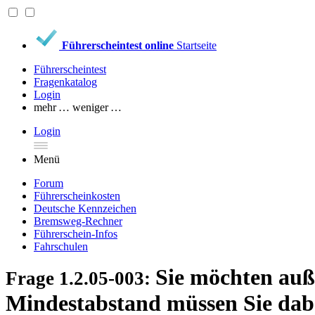
Führerscheintest online
Startseite
Führerscheintest
Fragenkatalog
Login
mehr …
weniger …
Login
Menü
Forum
Führerscheinkosten
Deutsche Kennzeichen
Bremsweg-Rechner
Führerschein-Infos
Fahrschulen
Sie möchten auß
Frage 1.2.05-003:
Mindestabstand müssen Sie dabe