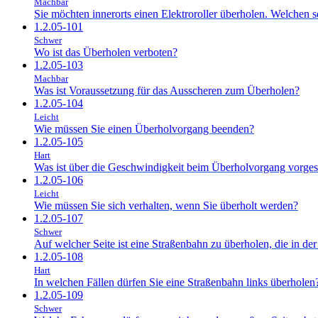
Machbar
Sie möchten innerorts einen Elektroroller überholen. Welchen s
1.2.05-101
Schwer
Wo ist das Überholen verboten?
1.2.05-103
Machbar
Was ist Voraussetzung für das Ausscheren zum Überholen?
1.2.05-104
Leicht
Wie müssen Sie einen Überholvorgang beenden?
1.2.05-105
Hart
Was ist über die Geschwindigkeit beim Überholvorgang vorges
1.2.05-106
Leicht
Wie müssen Sie sich verhalten, wenn Sie überholt werden?
1.2.05-107
Schwer
Auf welcher Seite ist eine Straßenbahn zu überholen, die in de
1.2.05-108
Hart
In welchen Fällen dürfen Sie eine Straßenbahn links überholen
1.2.05-109
Schwer