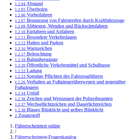
Abstand
1.2.04
Überholen
1.2.05
Vorbeifahren
1.2.06
Benutzung von Fahrstreifen durch Kraftfahrzeuge
1.2.07
Abbiegen, Wenden und Rückwärtsfahren
1.2.09
Einfahren und Anfahren
1.2.10
Besondere Verkehrslagen
1.2.11
Halten und Parken
1.2.12
Warnzeichen
1.2.16
Beleuchtung
1.2.17
Bahnübergänge
1.2.19
Öffentliche Verkehrsmittel und Schulbusse
1.2.20
Ladung
1.2.22
Sonstige Pflichten des Fahrzeugführers
1.2.23
Verhalten an Fußgängerüberwegen und gegenüber
1.2.26
Fußgängern
Unfall
1.2.34
Zeichen und Weisungen der Polizeibeamten
1.2.36
Wechsellichtzeichen und Dauerlichtzeichen
1.2.37
Blaues Blinklicht und gelbes Blinklicht
1.2.38
Zusatzstoff
2
Führerscheintest online
/
Führerscheintest-Fragenkatalog