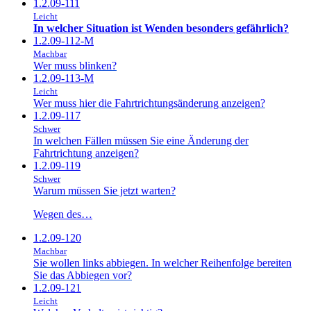
1.2.09-111
Leicht
In welcher Situation ist Wenden besonders gefährlich?
1.2.09-112-M
Machbar
Wer muss blinken?
1.2.09-113-M
Leicht
Wer muss hier die Fahrtrichtungsänderung anzeigen?
1.2.09-117
Schwer
In welchen Fällen müssen Sie eine Änderung der
Fahrtrichtung anzeigen?
1.2.09-119
Schwer
Warum müssen Sie jetzt warten?
Wegen des…
1.2.09-120
Machbar
Sie wollen links abbiegen. In welcher Reihenfolge bereiten
Sie das Abbiegen vor?
1.2.09-121
Leicht