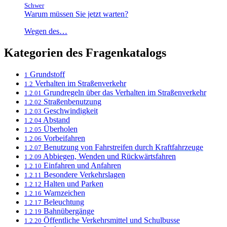
Schwer
Warum müssen Sie jetzt warten?
Wegen des…
Kategorien des Fragenkatalogs
Grundstoff
1
Verhalten im Straßenverkehr
1.2
Grundregeln über das Verhalten im Straßenverkehr
1.2.01
Straßenbenutzung
1.2.02
Geschwindigkeit
1.2.03
Abstand
1.2.04
Überholen
1.2.05
Vorbeifahren
1.2.06
Benutzung von Fahrstreifen durch Kraftfahrzeuge
1.2.07
Abbiegen, Wenden und Rückwärtsfahren
1.2.09
Einfahren und Anfahren
1.2.10
Besondere Verkehrslagen
1.2.11
Halten und Parken
1.2.12
Warnzeichen
1.2.16
Beleuchtung
1.2.17
Bahnübergänge
1.2.19
Öffentliche Verkehrsmittel und Schulbusse
1.2.20