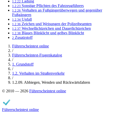
Ladung
1.2.22
Sonstige Pflichten des Fahrzeugführers
1.2.23
Verhalten an Fußgängerüberwegen und gegenüber
1.2.26
Fußgängern
Unfall
1.2.34
Zeichen und Weisungen der Polizeibeamten
1.2.36
Wechsellichtzeichen und Dauerlichtzeichen
1.2.37
Blaues Blinklicht und gelbes Blinklicht
1.2.38
Zusatzstoff
2
Führerscheintest online
/
Führerscheintest-Fragenkatalog
/
1. Grundstoff
/
1.2. Verhalten im Straßenverkehr
/
1.2.09. Abbiegen, Wenden und Rückwärtsfahren
© 2010 — 2026
Führerscheintest online
Führerscheintest online