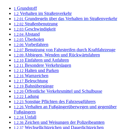
Grundstoff
1
Verhalten im Straßenverkehr
1.2
Grundregeln über das Verhalten im Straßenverkehr
1.2.01
Straßenbenutzung
1.2.02
Geschwindigkeit
1.2.03
Abstand
1.2.04
Überholen
1.2.05
Vorbeifahren
1.2.06
Benutzung von Fahrstreifen durch Kraftfahrzeuge
1.2.07
Abbiegen, Wenden und Rückwärtsfahren
1.2.09
Einfahren und Anfahren
1.2.10
Besondere Verkehrslagen
1.2.11
Halten und Parken
1.2.12
Warnzeichen
1.2.16
Beleuchtung
1.2.17
Bahnübergänge
1.2.19
Öffentliche Verkehrsmittel und Schulbusse
1.2.20
Ladung
1.2.22
Sonstige Pflichten des Fahrzeugführers
1.2.23
Verhalten an Fußgängerüberwegen und gegenüber
1.2.26
Fußgängern
Unfall
1.2.34
Zeichen und Weisungen der Polizeibeamten
1.2.36
Wechsellichtzeichen und Dauerlichtzeichen
1.2.37