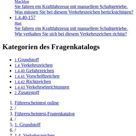
Machbar
Sie fahren ein Kraftfahrzeug mit manuellem Schaltgetriebe.
Was müssen Sie bei diesem Verkehrszeichen berücksichtigen?
1.4.40-157
Hart
Sie fahren ein Kraftfahrzeug mit manuellem Schaltgetriebe.
Wie verhalten Sie sich bei diesem Verkehrszeichen richtig?
Kategorien des Fragenkatalogs
Grundstoff
1
Verkehrszeichen
1.4
Gefahrzeichen
1.4.40
Vorschriftzeichen
1.4.41
Richtzeichen
1.4.42
Verkehrseinrichtungen
1.4.43
Zusatzstoff
2
Führerscheintest online
/
Führerscheintest-Fragenkatalog
/
1. Grundstoff
/
1.4. Verkehrszeichen