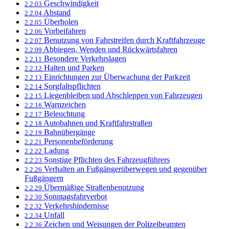
Geschwindigkeit
2.2.03
Abstand
2.2.04
Überholen
2.2.05
Vorbeifahren
2.2.06
Benutzung von Fahrstreifen durch Kraftfahrzeuge
2.2.07
Abbiegen, Wenden und Rückwärtsfahren
2.2.09
Besondere Verkehrslagen
2.2.11
Halten und Parken
2.2.12
Einrichtungen zur Überwachung der Parkzeit
2.2.13
Sorgfaltspflichten
2.2.14
Liegenbleiben und Abschleppen von Fahrzeugen
2.2.15
Warnzeichen
2.2.16
Beleuchtung
2.2.17
Autobahnen und Kraftfahrstraßen
2.2.18
Bahnübergänge
2.2.19
Personenbeförderung
2.2.21
Ladung
2.2.22
Sonstige Pflichten des Fahrzeugführers
2.2.23
Verhalten an Fußgängerüberwegen und gegenüber
2.2.26
Fußgängern
Übermäßige Straßenbenutzung
2.2.29
Sonntagsfahrverbot
2.2.30
Verkehrshindernisse
2.2.32
Unfall
2.2.34
Zeichen und Weisungen der Polizeibeamten
2.2.36