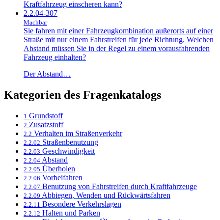
Kraftfahrzeug einscheren kann?
2.2.04-307
Machbar
Sie fahren mit einer Fahrzeugkombination außerorts auf einer
Straße mit nur einem Fahrstreifen für jede Richtung. Welchen
Abstand müssen Sie in der Regel zu einem vorausfahrenden
Fahrzeug einhalten?
Der Abstand…
Kategorien des Fragenkatalogs
Grundstoff
1
Zusatzstoff
2
Verhalten im Straßenverkehr
2.2
Straßenbenutzung
2.2.02
Geschwindigkeit
2.2.03
Abstand
2.2.04
Überholen
2.2.05
Vorbeifahren
2.2.06
Benutzung von Fahrstreifen durch Kraftfahrzeuge
2.2.07
Abbiegen, Wenden und Rückwärtsfahren
2.2.09
Besondere Verkehrslagen
2.2.11
Halten und Parken
2.2.12