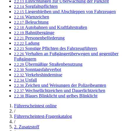
Einrichtungen zur Überwachung der Parkzeit
2.2.13
Sorgfaltspflichten
2.2.14
Liegenbleiben und Abschleppen von Fahrzeugen
2.2.15
Warnzeichen
2.2.16
Beleuchtung
2.2.17
Autobahnen und Kraftfahrstraßen
2.2.18
Bahnübergänge
2.2.19
Personenbeförderung
2.2.21
Ladung
2.2.22
Sonstige Pflichten des Fahrzeugführers
2.2.23
Verhalten an Fußgängerüberwegen und gegenüber
2.2.26
Fußgängern
Übermäßige Straßenbenutzung
2.2.29
Sonntagsfahrverbot
2.2.30
Verkehrshindernisse
2.2.32
Unfall
2.2.34
Zeichen und Weisungen der Polizeibeamten
2.2.36
Wechsellichtzeichen und Dauerlichtzeichen
2.2.37
Blaues Blinklicht und gelbes Blinklicht
2.2.38
Führerscheintest online
/
Führerscheintest-Fragenkatalog
/
2. Zusatzstoff