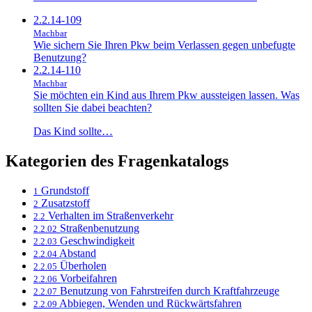
2.2.14-109
Machbar
Wie sichern Sie Ihren Pkw beim Verlassen gegen unbefugte
Benutzung?
2.2.14-110
Machbar
Sie möchten ein Kind aus Ihrem Pkw aussteigen lassen. Was
sollten Sie dabei beachten?
Das Kind sollte…
Kategorien des Fragenkatalogs
Grundstoff
1
Zusatzstoff
2
Verhalten im Straßenverkehr
2.2
Straßenbenutzung
2.2.02
Geschwindigkeit
2.2.03
Abstand
2.2.04
Überholen
2.2.05
Vorbeifahren
2.2.06
Benutzung von Fahrstreifen durch Kraftfahrzeuge
2.2.07
Abbiegen, Wenden und Rückwärtsfahren
2.2.09