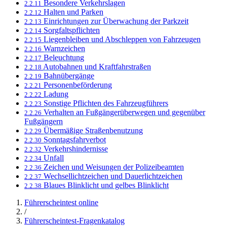
Besondere Verkehrslagen
2.2.11
Halten und Parken
2.2.12
Einrichtungen zur Überwachung der Parkzeit
2.2.13
Sorgfaltspflichten
2.2.14
Liegenbleiben und Abschleppen von Fahrzeugen
2.2.15
Warnzeichen
2.2.16
Beleuchtung
2.2.17
Autobahnen und Kraftfahrstraßen
2.2.18
Bahnübergänge
2.2.19
Personenbeförderung
2.2.21
Ladung
2.2.22
Sonstige Pflichten des Fahrzeugführers
2.2.23
Verhalten an Fußgängerüberwegen und gegenüber
2.2.26
Fußgängern
Übermäßige Straßenbenutzung
2.2.29
Sonntagsfahrverbot
2.2.30
Verkehrshindernisse
2.2.32
Unfall
2.2.34
Zeichen und Weisungen der Polizeibeamten
2.2.36
Wechsellichtzeichen und Dauerlichtzeichen
2.2.37
Blaues Blinklicht und gelbes Blinklicht
2.2.38
Führerscheintest online
/
Führerscheintest-Fragenkatalog