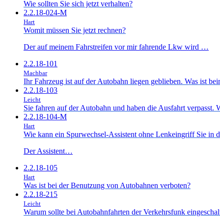
Wie sollten Sie sich jetzt verhalten?
2.2.18-024-M
Hart
Womit müssen Sie jetzt rechnen?
Der auf meinem Fahrstreifen vor mir fahrende Lkw wird …
2.2.18-101
Machbar
Ihr Fahrzeug ist auf der Autobahn liegen geblieben. Was ist b
2.2.18-103
Leicht
Sie fahren auf der Autobahn und haben die Ausfahrt verpasst. Wi
2.2.18-104-M
Hart
Wie kann ein Spurwechsel-Assistent ohne Lenkeingriff Sie in di
Der Assistent…
2.2.18-105
Hart
Was ist bei der Benutzung von Autobahnen verboten?
2.2.18-215
Leicht
Warum sollte bei Autobahnfahrten der Verkehrsfunk eingeschalt