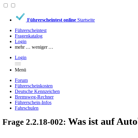
Führerscheintest online
Startseite
Führerscheintest
Fragenkatalog
Login
mehr …
weniger …
Login
Menü
Forum
Führerscheinkosten
Deutsche Kennzeichen
Bremsweg-Rechner
Führerschein-Infos
Fahrschulen
Was ist auf Aut
Frage 2.2.18-002: