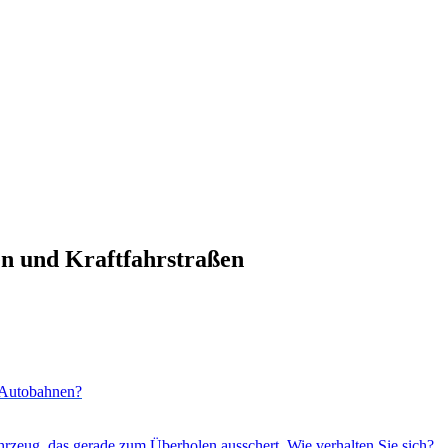
n und Kraftfahrstraßen
f Autobahnen?
hrzeug, das gerade zum Überholen ausschert. Wie verhalten Sie sich?