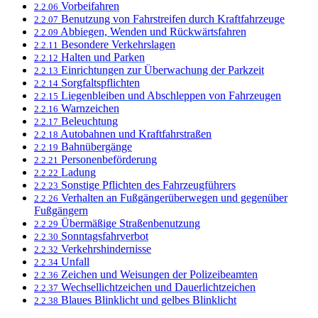
Vorbeifahren
2.2.06
Benutzung von Fahrstreifen durch Kraftfahrzeuge
2.2.07
Abbiegen, Wenden und Rückwärtsfahren
2.2.09
Besondere Verkehrslagen
2.2.11
Halten und Parken
2.2.12
Einrichtungen zur Überwachung der Parkzeit
2.2.13
Sorgfaltspflichten
2.2.14
Liegenbleiben und Abschleppen von Fahrzeugen
2.2.15
Warnzeichen
2.2.16
Beleuchtung
2.2.17
Autobahnen und Kraftfahrstraßen
2.2.18
Bahnübergänge
2.2.19
Personenbeförderung
2.2.21
Ladung
2.2.22
Sonstige Pflichten des Fahrzeugführers
2.2.23
Verhalten an Fußgängerüberwegen und gegenüber
2.2.26
Fußgängern
Übermäßige Straßenbenutzung
2.2.29
Sonntagsfahrverbot
2.2.30
Verkehrshindernisse
2.2.32
Unfall
2.2.34
Zeichen und Weisungen der Polizeibeamten
2.2.36
Wechsellichtzeichen und Dauerlichtzeichen
2.2.37
Blaues Blinklicht und gelbes Blinklicht
2.2.38