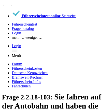
Führerscheintest online
Startseite
Führerscheintest
Fragenkatalog
Login
mehr …
weniger …
Login
Menü
Forum
Führerscheinkosten
Deutsche Kennzeichen
Bremsweg-Rechner
Führerschein-Infos
Fahrschulen
Sie fahren auf
Frage 2.2.18-103:
der Autobahn und haben die