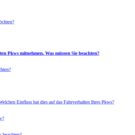
öchten?
tzten Pkws mitnehmen. Was müssen Sie beachten?
chten?
elchen Einfluss hat dies auf das Fahrverhalten Ihres Pkws?
kw?
k beachten?