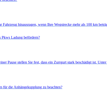
hr Fahrzeug hinausragen, wenn Ihre Wegstrecke mehr als 100 km beträ
res Pkws Ladung befördern?
ner Pause stellen Sie fest, dass ein Zurrgurt stark beschädigt ist. Unt
em für die Anhängekupplung zu beachten?