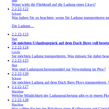
Hart
Wann wirkt die Fliehkraft auf die Ladung eines Lkws?
2.2.22-122
Schwer
Was haben Sie zu beachten, wenn Sie Ladung transportieren m
Die Ladung…
2.2.22-123
Hart
Sie möchten Urlaubsgepäck auf dem Dach Ihres voll bese
2.2.22-124
Leicht
Sie möchten Ladung transportieren. Was müssen Sie dabei bea
2.2.22-125
Hart
Was sind Ladungssicherungsmittel zur Verwendung im Pkw?
2.2.22-126
Schwer
Sie möchten Ladung auf dem Dach Ihres Pkws transportieren. W
2.2.22-127
Machbar
Welche Möglichkeit der Ladungssicherung gibt es in einem P
2.2.22-128
Machbar
Was sollten Sie bei der Beladung eines Kofferraums mit Gepäc