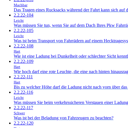
Machbar
Das Tragen eines Rucksacks während der Fahrt kann sich auf d
2.2.22-104
Leicht
Was müssen Sie tun, wenn Sie auf dem Dach Ihres Pkw Fahrr
2.2.22-105
Leicht
Was ist beim Transport von Fahrrädern auf einem Hecktragesy
2.2.22-108
Hart
Wie ist eine Ladung bei Dunkelheit oder schlechter Sicht kenn
2.2.22-109
Hart
Wie hoch darf eine rote Leuchte, die eine nach hinten hinausr
2.2.22-111
Hart
Bis zu welcher Höhe darf die Ladung nicht nach vorn über da
2.2.22-116
Leicht
Was müssen Sie beim verkehrssicheren Verstauen einer Ladun
2.2.22-117
Schwer
Was ist bei der Beladung von Fahrzeugen zu beachten?
2.2.22-120