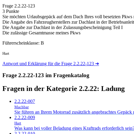
Frage
2.2.22-123
3 Punkte
Sie möchten Urlaubsgepäck auf dem Dach Ihres voll besetzten Pkws
Die Angabe des Fahrzeugherstellers zur Dachlast in der Betriebsanlei
Die Angabe zur Dachlast in der Zulassungsbescheinigung Teil I
Die zulässige Gesamtmasse meines Pkws
Führerscheinklasse: B
Hart
Antwort und Erklärung für die Frage 2.2.22-123
➜
Frage 2.2.22-123 im Fragenkatalog
Fragen in der Kategorie 2.2.22:
Ladung
2.2.22-007
Machbar
Sie führen an Ihrem Motorrad zusätzlich angebrachtes Gepäck m
2.2.22-009
Hart
Was kann bei voller Beladung eines Kraftrads erforderlich sein
2.2.22-010